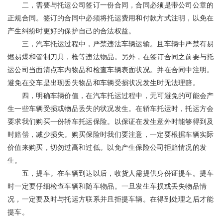
二，需要与托运公司签订一份合同，合同必须是带公司公章的
正规合同。签订的合同中必须将托运费用和付款方式注明，以免在
产生纠纷时更好的保护自己的合法权益。
三，汽车托运过程中，严禁违法车辆运输。且车辆中严禁有易
燃易爆和管制刀具，枪等违法物品。另外，在签订合同之前要与托
运公司当面清点车内物品和检查车辆表面状况。并在合同中注明。
避免在交车是出现丢失物品和车辆受损状况发生时无法理赔。
四，明确车辆价值，在汽车托运过程中，无可避免的可能会产
生一些车辆受损或物品丢失的状况发生。在轿车托运时，托运方会
要求我们购买一份轿车托运保险。以保证在发生意外时能够得到及
时赔偿，减少损失。购买保险时我们要注意，一定要根据车辆实际
价值来购买，切勿过高和过低。以免产生保险公司拒赔情况的发
生。
五，提车。在车辆到达以后，收货人需提供身份证提车。提车
时一定要仔细检查车辆和随车物品。一旦发生车损或丢失物品情
况，一定要及时与托运方联系并且拒提车辆。在得到处理之后才能
提车。